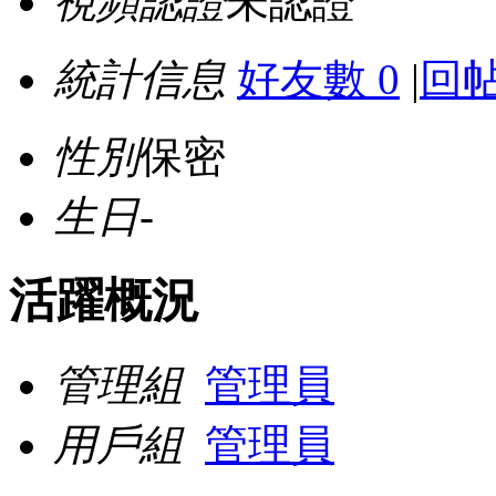
視頻認證
未認證
統計信息
好友數 0
|
回帖
性別
保密
生日
-
活躍概況
管理組
管理員
用戶組
管理員