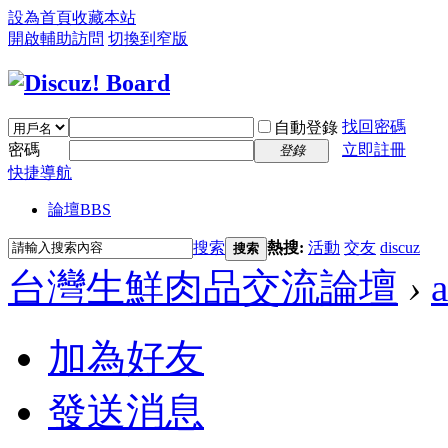
設為首頁
收藏本站
開啟輔助訪問
切換到窄版
找回密碼
自動登錄
密碼
立即註冊
登錄
快捷導航
論壇
BBS
搜索
熱搜:
活動
交友
discuz
搜索
台灣生鮮肉品交流論壇
›
加為好友
發送消息